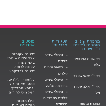
מרפאת שיניים
קטגוריות
פוסטים
מומחים לילדים
מרכזיות
אחרונים
ד''ר שפירר
שיניים עקומות
טיפולי שיניים
אצל ילדים – מתי
>>
אודות המרפאה
לילד
ים
באמת צריך
שלנו
לפנות לרופא
רפואת שיניים
שיניים לבדיקה?
לילדים
>>
ד"ר שושי שפירר
טיפולי שיניים
פלואוריד לילדים:
כמה, מאיזה גיל
בהרדמה מלאה
>>
ד"ר אילה שפירר
ולמה? המדריך
טיפולי שיניים
המקצועי להורים
וייל
לילדים עם צרכים
אילו מזונות
הצהרת נגישות
מיוחדים
טובים לשיניים