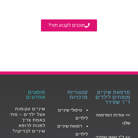
מוכנים לקבוע תור?
מרפאת שיניים
קטגוריות
פוסטים
מומחים לילדים
מרכזיות
אחרונים
ד''ר שפירר
שיניים עקומות
טיפולי שיניים
אצל ילדים – מתי
>>
אודות המרפאה
לילד
ים
באמת צריך
שלנו
לפנות לרופא
רפואת שיניים
שיניים לבדיקה?
לילדים
>>
ד"ר שושי שפירר