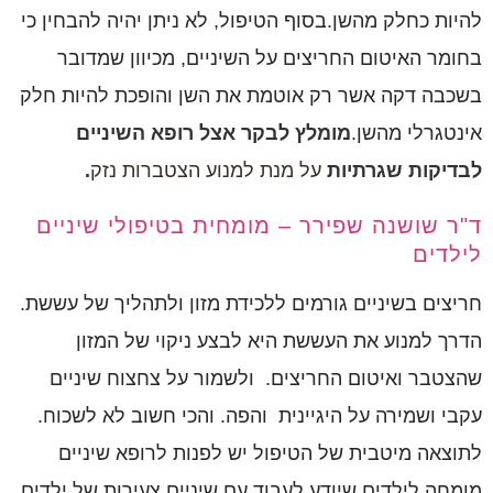
להיות כחלק מהשן.בסוף הטיפול, לא ניתן יהיה להבחין כי
בחומר האיטום החריצים על השיניים, מכיוון שמדובר
בשכבה דקה אשר רק אוטמת את השן והופכת להיות חלק
אינטגרלי מהשן.
מומלץ לבקר אצל רופא השיניים
לבדיקות שגרתיות
על מנת למנוע הצטברות נזק
.
ד"ר שושנה שפירר – מומחית בטיפולי שיניים
לילדים
חריצים בשיניים גורמים ללכידת מזון ולתהליך של עששת.
הדרך למנוע את העששת היא לבצע ניקוי של המזון
שהצטבר ואיטום החריצים. ולשמור על צחצוח שיניים
עקבי ושמירה על היגיינית והפה. והכי חשוב לא לשכוח.
לתוצאה מיטבית של הטיפול יש לפנות לרופא שיניים
מומחה לילדים שיודע לעבוד עם שיניים צעירות של ילדים