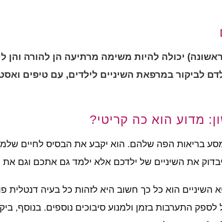
אשונה)
יכולה
להיות
משימה
מרתיעה
הן
להורה
והן
לי
לדם
לביקור במרפאת ה
שיניים לילדים
,
עם
טיפים
ואסט
ן: מדוע הוא כה קריטי?
במסע בריאות הפה שלהם
. הוא
יקבע את הבסיס לחיים שלמים 
יבדוק את השיניים של ילדכם אלא ילמד גם אתכם וגם את יל
 השיניים הוא כל כך חשוב היא לזהות כל בעיה דנטלית פ
ל לספק התערבות בזמן ולמנוע סיבוכים נוספים
.
בנוסף
,
ביק